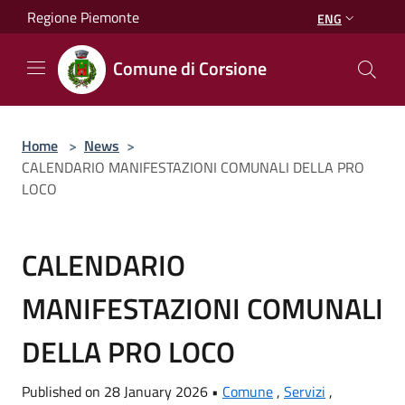
Salta al contenuto principale
Regione Piemonte
ENG
Comune di Corsione
Home
>
News
>
CALENDARIO MANIFESTAZIONI COMUNALI DELLA PRO
LOCO
CALENDARIO
MANIFESTAZIONI COMUNALI
DELLA PRO LOCO
Published on 28 January 2026 •
Comune
,
Servizi
,