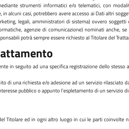
mediante strumenti informatici e/o telematici, con modal
are, in alcuni casi, potrebbero avere accesso ai Dati altri sog
ting, legali, amministratori di sistema) ovvero soggetti est
informatiche, agenzie di comunicazione) nominati anche, s
sponsabili potrà sempre essere richiesto al Titolare del Trat
trattamento
mente in seguito ad una specifica registrazione dello stesso al
ito di una richiesta e/o adesione ad un servizio rilasciato d
interesse pubblico o appunto l’espletamento di un servizio dir
el Titolare ed in ogni altro luogo in cui le parti coinvolte 