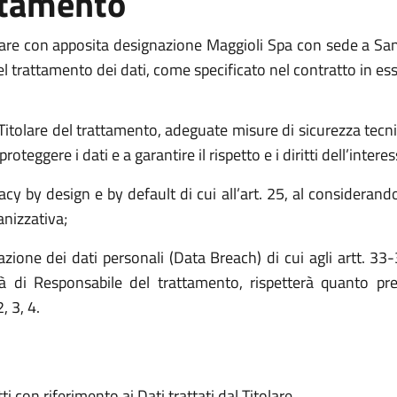
ttamento
nare con apposita designazione Maggioli Spa con sede a Sa
l trattamento dei dati, come specificato nel contratto in esse
Titolare del trattamento, adeguate misure di sicurezza tecnich
oteggere i dati e a garantire il rispetto e i diritti dell’intere
vacy by design e by default di cui all’art. 25, al considerando
anizzativa;
lazione dei dati personali (Data Breach) di cui agli artt. 
ità di Responsabile del trattamento, rispetterà quanto pr
, 3, 4.
i con riferimento ai Dati trattati dal Titolare.