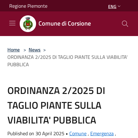
Salta al contenuto principale
Regione Piemonte
ENG
Comune di Corsione
Home
>
News
>
ORDINANZA 2/2025 DI TAGLIO PIANTE SULLA VIABILITA'
PUBBLICA
ORDINANZA 2/2025 DI
TAGLIO PIANTE SULLA
VIABILITA' PUBBLICA
Published on 30 April 2025 •
Comune
,
Emergenza
,