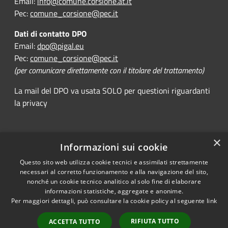
Email:
info@comune.corsione.at.it
Pec:
comune_corsione@pec.it
Dati di contatto DPO
Email:
dpo@pigal.eu
Pec:
comune_corsione@pec.it
(per comunicare direttamente con il titolare del trattamento)
La mail del DPO va usata SOLO per questioni riguardanti
la privacy
×
Informazioni sui cookie
RSS
Comune convenzionato
Questo sito web utilizza cookie tecnici e assimilati strettamente
Accessibility
Astigov
necessari al corretto funzionamento e alla navigazione del sito,
Privacy
nonché un cookie tecnico analitico al solo fine di elaborare
Progetto
|
Convenzione
|
Cookie
informazioni statistiche, aggregate e anonime.
Adesioni
Sitemap
Per maggiori dettagli, può consultare la cookie policy al seguente
link
Dichiarazione di
•
Accesso redazione
RIFIUTA TUTTO
ACCETTA TUTTO
accessibilità