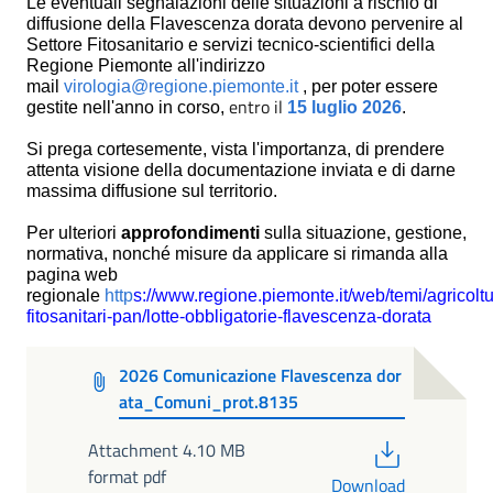
Le eventuali segnalazioni delle situazioni a rischio di
diffusione della Flavescenza dorata devono pervenire al
Settore Fitosanitario e servizi tecnico-scientifici della
Regione Piemonte all'indirizzo
mail
virologia@regione.piemonte.it
, per poter essere
entro il
gestite nell'anno in corso,
15 luglio 2026
.
Si prega cortesemente, vista l'importanza, di prendere
attenta visione della documentazione inviata e di darne
massima diffusione sul territorio.
Per ulteriori
approfondimenti
sulla situazione, gestione,
normativa, nonché misure da applicare si rimanda alla
pagina web
regionale
http
s://www.regione.piemonte.it/web/temi/agricoltu
fitosanitari-pan/lotte-obbligatorie-flavescenza-dorata
2026 Comunicazione Flavescenza dor
ata_Comuni_prot.8135
PDF
Attachment 4.10 MB
format pdf
Download