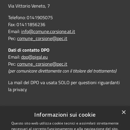
Via Vittorio Veneto, 7
Telefono: 0141905075
Fax: 01411856236
Email:
info@comune.corsione.at.it
Pec:
comune_corsione@pec.it
Dati di contatto DPO
Email:
dpo@pigal.eu
Pec:
comune_corsione@pec.it
(per comunicare direttamente con il titolare del trattamento)
La mail del DPO va usata SOLO per questioni riguardanti
la privacy
×
Informazioni sui cookie
RSS
Comune convenzionato
Questo sito web utilizza cookie tecnici e assimilati strettamente
Accessibility
Astigov
necessari al corretto funzionamento e alla navigazione del sito,