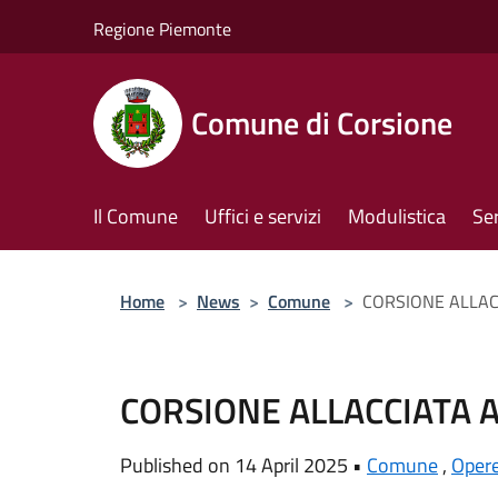
Salta al contenuto principale
Regione Piemonte
Comune di Corsione
Il Comune
Uffici e servizi
Modulistica
Ser
Home
>
News
>
Comune
>
CORSIONE ALLAC
CORSIONE ALLACCIATA A
Published on 14 April 2025 •
Comune
,
Oper