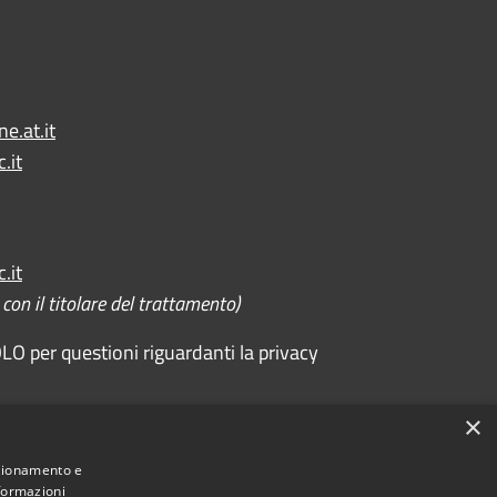
e.at.it
.it
.it
on il titolare del trattamento)
O per questioni riguardanti la privacy
×
Comune convenzionato
Astigov
nzionamento e
nformazioni