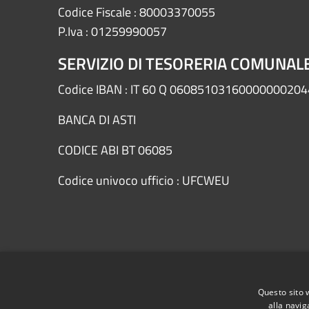
Codice Fiscale : 80003370055
P.Iva : 01259990057
SERVIZIO DI TESORERIA COMUNAL
Codice IBAN : IT 60 Q 0608510316000000020
BANCA DI ASTI
CODICE ABI BT 06085
Codice univoco ufficio : UFCWEU
RSS
Accessibility
Privacy
Cookie
Sitemap
Questo sito 
alla navig