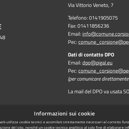
Via Vittorio Veneto, 7
Telefono: 0141905075
E
Fax: 01411856236
Email:
info@comune.corsion
448
Pec:
comune_corsione@pec
Dati di contatto DPO
Email:
dpo@pigal.eu
Pec:
comune_corsione@pec
(per comunicare direttamente c
La mail del DPO va usata SOL
Informazioni sui cookie
web utilizza cookie tecnici e assimilati strettamente necessari al corretto fu
azione del sito, nonché un cookie tecnico analitico al solo fine di elaborare i