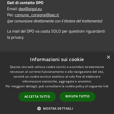
Dati di contatto DPO
Email:
dpo@pigal.eu
Pec:
comune_corsione@pec.it
(per comunicare direttamente con il titolare del trattamento)
La mail del DPO va usata SOLO per questioni riguardanti
la privacy
×
Informazioni sui cookie
RSS
Comune convenzionato
Questo sito web utilizza cookie tecnici e assimilati strettamente
Accessibility
Astigov
necessari al corretto funzionamento e alla navigazione del sito,
Privacy
nonché un cookie tecnico analitico al solo fine di elaborare
Progetto
|
Convenzione
|
Cookie
informazioni statistiche, aggregate e anonime.
Adesioni
Sitemap
Per maggiori dettagli, può consultare la cookie policy al seguente
link
Dichiarazione di
•
Accesso redazione
RIFIUTA TUTTO
ACCETTA TUTTO
accessibilità
MOSTRA DETTAGLI