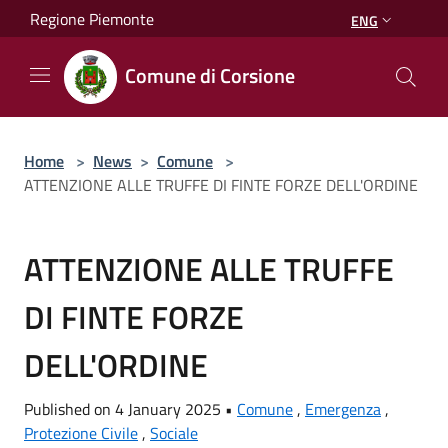
Salta al contenuto principale
Regione Piemonte
ENG
Comune di Corsione
Home
>
News
>
Comune
>
ATTENZIONE ALLE TRUFFE DI FINTE FORZE DELL'ORDINE
ATTENZIONE ALLE TRUFFE
DI FINTE FORZE
DELL'ORDINE
Published on 4 January 2025 •
Comune
,
Emergenza
,
Protezione Civile
,
Sociale