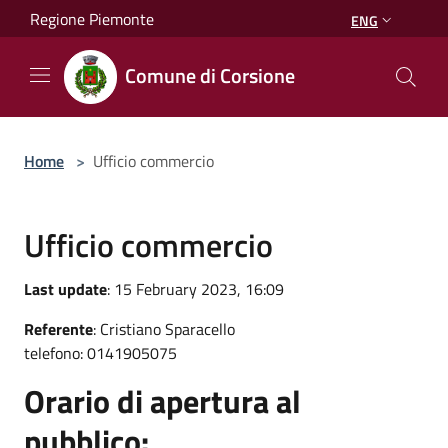
Salta al contenuto principale
Regione Piemonte
ENG
Comune di Corsione
Home
>
Ufficio commercio
Ufficio commercio
Last update
: 15 February 2023, 16:09
Referente
: Cristiano Sparacello
telefono: 0141905075
Orario di apertura al
pubblico: