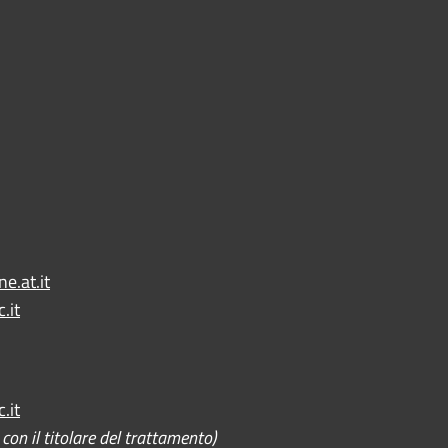
e.at.it
.it
.it
on il titolare del trattamento)