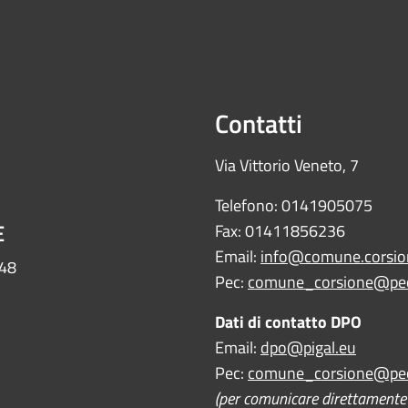
Contatti
Via Vittorio Veneto, 7
Telefono: 0141905075
E
Fax: 01411856236
Email:
info@comune.corsion
448
Pec:
comune_corsione@pec
Dati di contatto DPO
Email:
dpo@pigal.eu
Pec:
comune_corsione@pec
(per comunicare direttamente c