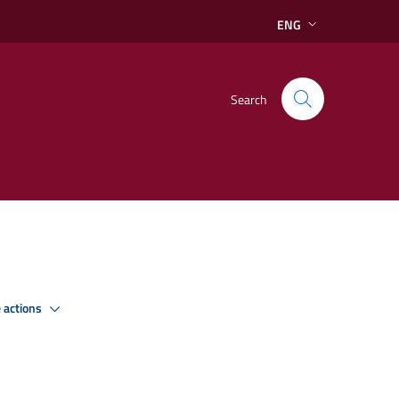
ENG
Search
 actions