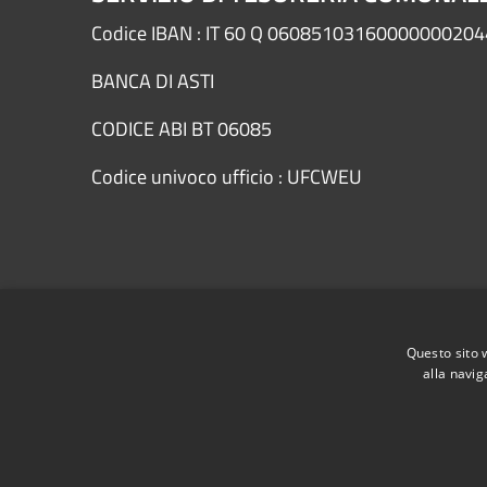
Codice IBAN : IT 60 Q 0608510316000000020
BANCA DI ASTI
CODICE ABI BT 06085
Codice univoco ufficio : UFCWEU
RSS
Accessibility
Privacy
Cookie
Sitemap
Questo sito 
alla navig
Dichiarazione di accessibilità