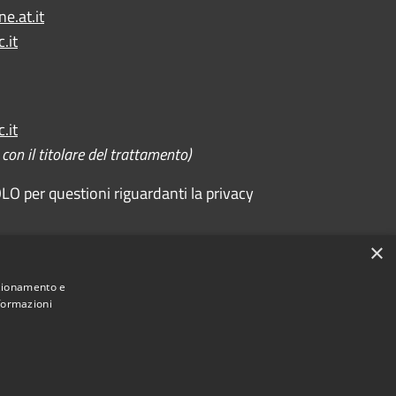
e.at.it
.it
.it
on il titolare del trattamento)
O per questioni riguardanti la privacy
×
Comune convenzionato
Astigov
nzionamento e
nformazioni
|
|
Progetto
Convenzione
Adesioni
•
Accesso redazione