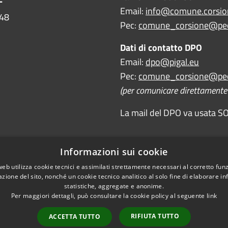
Email:
info@comune.corsion
448
Pec:
comune_corsione@pec
Dati di contatto DPO
Email:
dpo@pigal.eu
Pec:
comune_corsione@pec
(per comunicare direttamente c
La mail del DPO va usata SOL
Informazioni sui cookie
web utilizza cookie tecnici e assimilati strettamente necessari al corretto fu
azione del sito, nonché un cookie tecnico analitico al solo fine di elaborare i
statistiche, aggregate e anonime.
Per maggiori dettagli, può consultare la cookie policy al seguente
link
RIFIUTA TUTTO
ACCETTA TUTTO