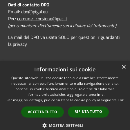
Dati di contatto DPO
Email:
dpo@pigal.eu
Pec:
comune_corsione@pec.it
(per comunicare direttamente con il titolare del trattamento)
La mail del DPO va usata SOLO per questioni riguardanti
la privacy
×
Informazioni sui cookie
RSS
Comune convenzionato
Accessibility
Astigov
Questo sito web utilizza cookie tecnici e assimilati strettamente
necessari al corretto funzionamento e alla navigazione del sito,
Privacy
nonché un cookie tecnico analitico al solo fine di elaborare
Progetto
|
Convenzione
|
Cookie
informazioni statistiche, aggregate e anonime.
Adesioni
Sitemap
Per maggiori dettagli, può consultare la cookie policy al seguente
link
Dichiarazione di
•
Accesso redazione
RIFIUTA TUTTO
ACCETTA TUTTO
accessibilità
MOSTRA DETTAGLI