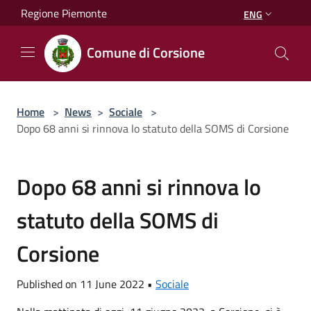
Salta al contenuto principale
Regione Piemonte
ENG
Comune di Corsione
Home
>
News
>
Sociale
>
Dopo 68 anni si rinnova lo statuto della SOMS di Corsione
Dopo 68 anni si rinnova lo
statuto della SOMS di
Corsione
Published on 11 June 2022 •
Sociale