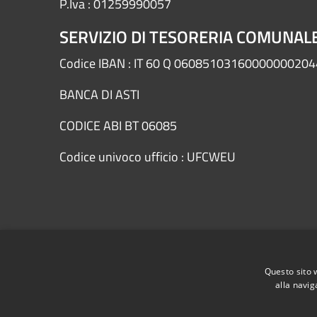
P.Iva : 01259990057
SERVIZIO DI TESORERIA COMUNAL
Codice IBAN : IT 60 Q 0608510316000000020
BANCA DI ASTI
CODICE ABI BT 06085
Codice univoco ufficio : UFCWEU
RSS
Accessibility
Privacy
Cookie
Sitemap
Questo sito 
alla navig
Dichiarazione di accessibilità