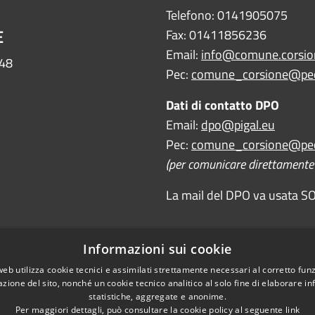
Telefono: 0141905075
E
Fax: 01411856236
Email:
info@comune.corsion
448
Pec:
comune_corsione@pec
Dati di contatto DPO
Email:
dpo@pigal.eu
Pec:
comune_corsione@pec
(per comunicare direttamente c
La mail del DPO va usata SOL
Informazioni sui cookie
web utilizza cookie tecnici e assimilati strettamente necessari al corretto fu
azione del sito, nonché un cookie tecnico analitico al solo fine di elaborare i
statistiche, aggregate e anonime.
Per maggiori dettagli, può consultare la cookie policy al seguente
link