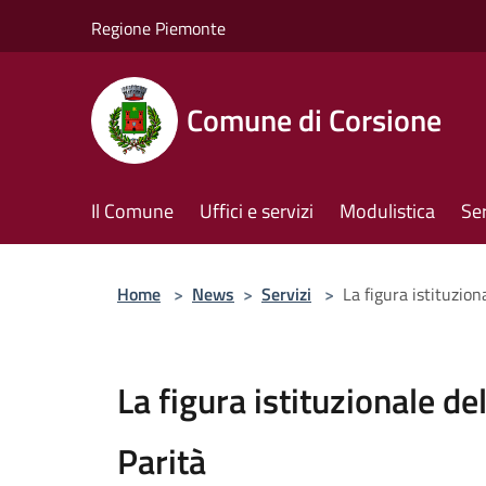
Salta al contenuto principale
Regione Piemonte
Comune di Corsione
Il Comune
Uffici e servizi
Modulistica
Ser
Home
>
News
>
Servizi
>
La figura istituzion
La figura istituzionale de
Parità