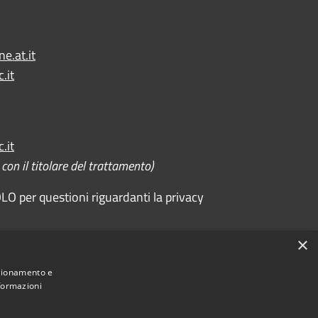
e.at.it
.it
.it
on il titolare del trattamento)
O per questioni riguardanti la privacy
×
Comune convenzionato
Astigov
nzionamento e
nformazioni
|
|
Progetto
Convenzione
Adesioni