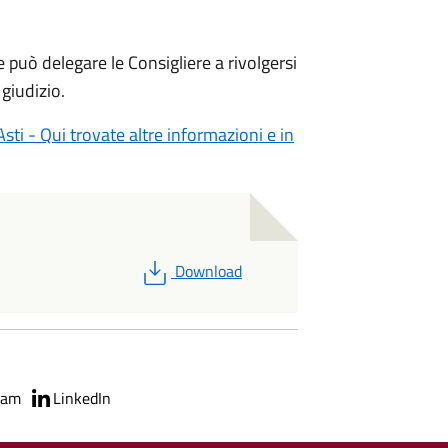
e può delegare le Consigliere a rivolgersi
 giudizio.
 Asti - Qui trovate altre informazioni e in
PDF
Download
ram
LinkedIn